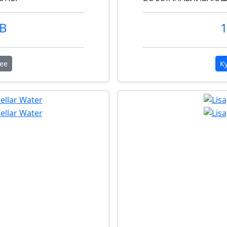
UB
1
ее
К